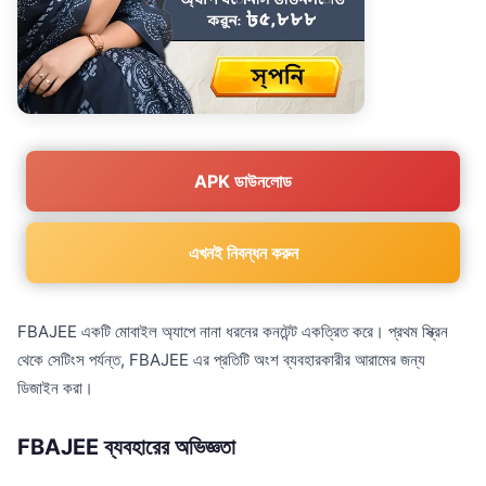
APK ডাউনলোড
এখনই নিবন্ধন করুন
FBAJEE একটি মোবাইল অ্যাপে নানা ধরনের কনটেন্ট একত্রিত করে। প্রথম স্ক্রিন
থেকে সেটিংস পর্যন্ত, FBAJEE এর প্রতিটি অংশ ব্যবহারকারীর আরামের জন্য
ডিজাইন করা।
FBAJEE ব্যবহারের অভিজ্ঞতা