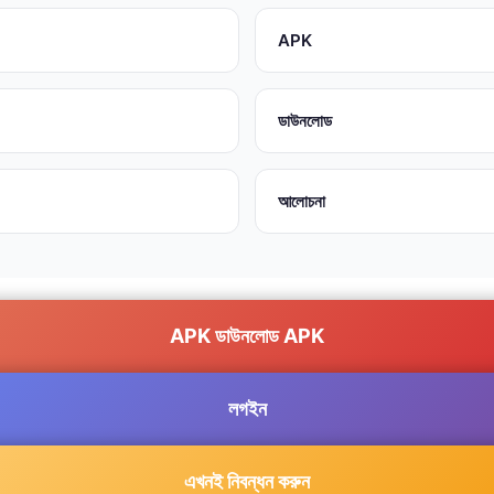
APK
ডাউনলোড
আলোচনা
APK ডাউনলোড APK
লগইন
এখনই নিবন্ধন করুন