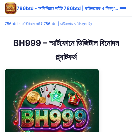
786btd - অফিসিয়াল সাইট 786btd | ডাউনলোড ও নিবন্ধন ফ্রি
786btd - অফিসিয়াল সাইট 786btd | ডাউনলোড ও নিবন্ধন ফ্রি
BH999 – স্মার্টফোনে ডিজিটাল বিনোদন
প্ল্যাটফর্ম